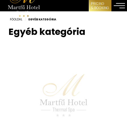
PRICING
& BOOKING
FŐOLDAL
/
EGYÉB KATEGÓRIA
Egyéb kategória