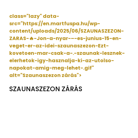
class="lazy" data-
src="https://en.martfuspa.hu/wp-
content/uploads/2025/06/SZAUNASZEZON-
ZARAS-🔥-Jon-a-nyar-–-es-junius-15-en-
veget-er-az-idei-szaunaszezon-Ezt-
kovetoen-mar-csak-a-.-szaunak-lesznek-
elerhetok-igy-hasznalja-ki-az-utolso-
napokat-amig-meg-lehet-.gif"
alt="Szaunaszezon zárás">
SZAUNASZEZON ZÁRÁS