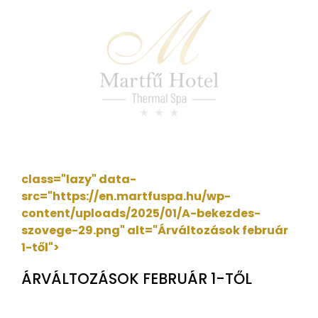
class="lazy" data-
src="https://en.martfuspa.hu/wp-
content/uploads/2025/01/A-bekezdes-
szovege-29.png"
alt="Árváltozások február
1-től">
ÁRVÁLTOZÁSOK FEBRUÁR 1-TŐL