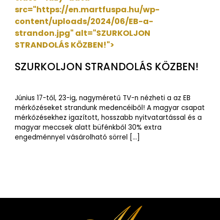
src="https://en.martfuspa.hu/wp-
content/uploads/2024/06/EB-a-
strandon.jpg"
alt="SZURKOLJON
STRANDOLÁS KÖZBEN!">
SZURKOLJON STRANDOLÁS KÖZBEN!
Június 17-től, 23-ig, nagyméretű TV-n nézheti a az EB
mérkőzéseket strandunk medencéiből! A magyar csapat
mérkőzésekhez igazított, hosszabb nyitvatartással és a
magyar meccsek alatt büfénkből 30% extra
engedménnyel vásárolható sörrel […]