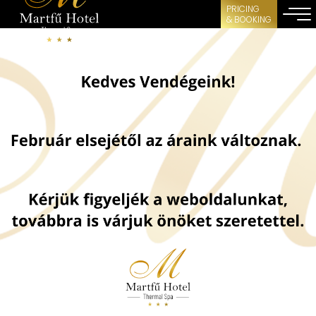
PRICING
& BOOKING