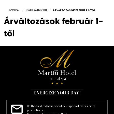
FŐOLDAL
/
EGYÉB KATEGÓRIA
/
ÁRVÁLTOZÁSOK FEBRUÁR 1-TŐL
Árváltozások február 1-
től
ENERGIZE YOUR DAY!
Be the first to hear about our special offers and
promotions.