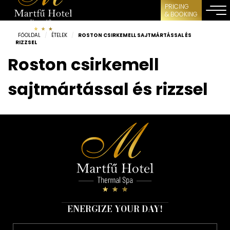
PRICING
& BOOKING
FŐOLDAL
/
ÉTELEK
/
ROSTON CSIRKEMELL SAJTMÁRTÁSSAL ÉS
RIZZSEL
Roston csirkemell
sajtmártással és rizzsel
ENERGIZE YOUR DAY!