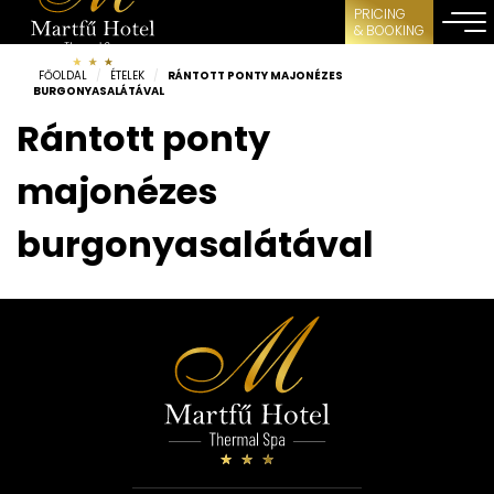
PRICING
& BOOKING
FŐOLDAL
/
ÉTELEK
/
RÁNTOTT PONTY MAJONÉZES
BURGONYASALÁTÁVAL
Rántott ponty
majonézes
burgonyasalátával