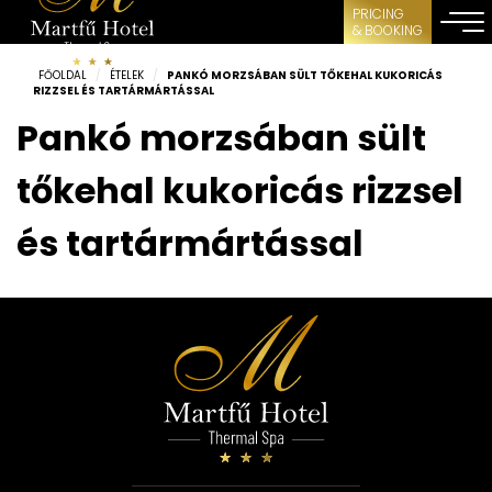
PRICING
& BOOKING
FŐOLDAL
/
ÉTELEK
/
PANKÓ MORZSÁBAN SÜLT TŐKEHAL KUKORICÁS
RIZZSEL ÉS TARTÁRMÁRTÁSSAL
Pankó morzsában sült
tőkehal kukoricás rizzsel
és tartármártással