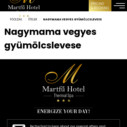
PRICING
& BOOKING
FŐOLDAL
/
ÉTELEK
/
NAGYMAMA VEGYES GYÜMÖLCSLEVESE
Nagymama vegyes
gyümölcslevese
ENERGIZE YOUR DAY!
Be the first to hear about our special offers and