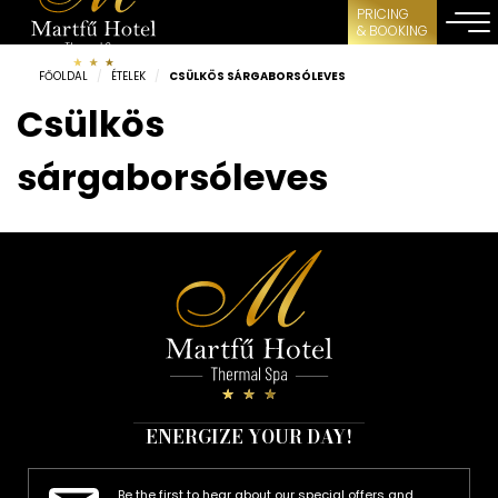
PRICING
& BOOKING
FŐOLDAL
/
ÉTELEK
/
CSÜLKÖS SÁRGABORSÓLEVES
Csülkös
sárgaborsóleves
ENERGIZE YOUR DAY!
Be the first to hear about our special offers and