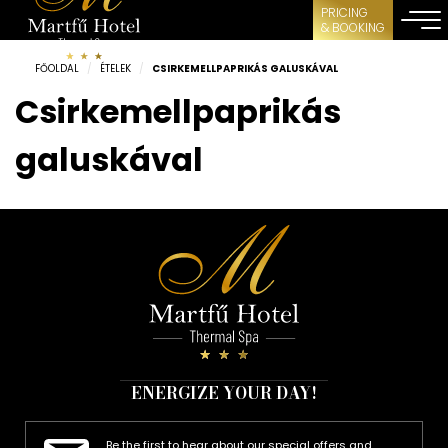
PRICING
& BOOKING
FŐOLDAL
/
ÉTELEK
/
CSIRKEMELLPAPRIKÁS GALUSKÁVAL
Csirkemellpaprikás
galuskával
ENERGIZE YOUR DAY!
Be the first to hear about our special offers and