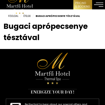
PRICING
& BOOKING
FŐOLDAL
/
ÉTELEK
/
BUGACI APRÓPECSENYE TÉSZTÁVAL
Bugaci aprópecsenye
tésztával
ENERGIZE YOUR DAY!
Be the first to hear about our special offers and