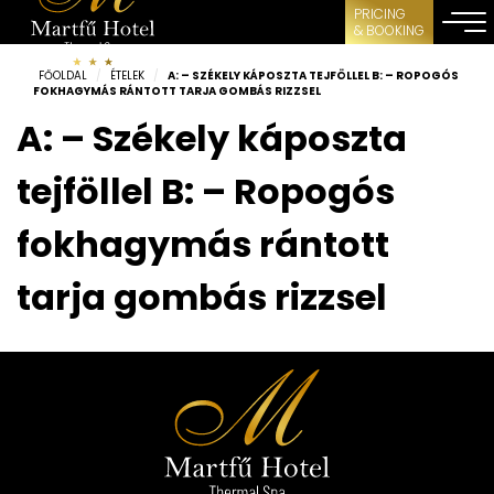
PRICING
& BOOKING
FŐOLDAL
/
ÉTELEK
/
A: – SZÉKELY KÁPOSZTA TEJFÖLLEL B: – ROPOGÓS
FOKHAGYMÁS RÁNTOTT TARJA GOMBÁS RIZZSEL
A: – Székely káposzta
tejföllel B: – Ropogós
fokhagymás rántott
tarja gombás rizzsel