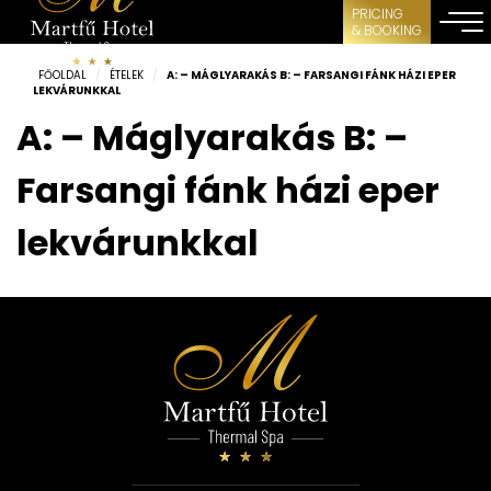
PRICING
& BOOKING
FŐOLDAL
/
ÉTELEK
/
A: – MÁGLYARAKÁS B: – FARSANGI FÁNK HÁZI EPER
LEKVÁRUNKKAL
A: – Máglyarakás B: –
Farsangi fánk házi eper
lekvárunkkal