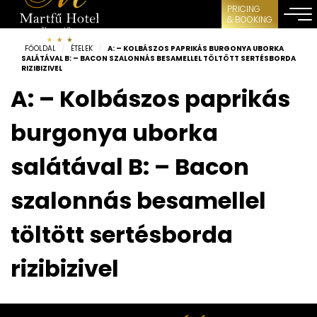
PRICING
& BOOKING
FŐOLDAL
/
ÉTELEK
/
A: – KOLBÁSZOS PAPRIKÁS BURGONYA UBORKA
SALÁTÁVAL B: – BACON SZALONNÁS BESAMELLEL TÖLTÖTT SERTÉSBORDA
RIZIBIZIVEL
A: – Kolbászos paprikás
burgonya uborka
salátával B: – Bacon
szalonnás besamellel
töltött sertésborda
rizibizivel