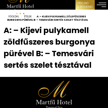
PRICING
& BOOKING
FŐOLDAL
/
ÉTELEK
/
A: – KIJEVI PULYKAMELL ZÖLDFŰSZERES
BURGONYA PÜRÉVEL B: – TEMESVÁRI SERTÉS SZELET TÉSZTÁVAL
A: – Kijevi pulykamell
zöldfűszeres burgonya
pürével B: – Temesvári
sertés szelet tésztával