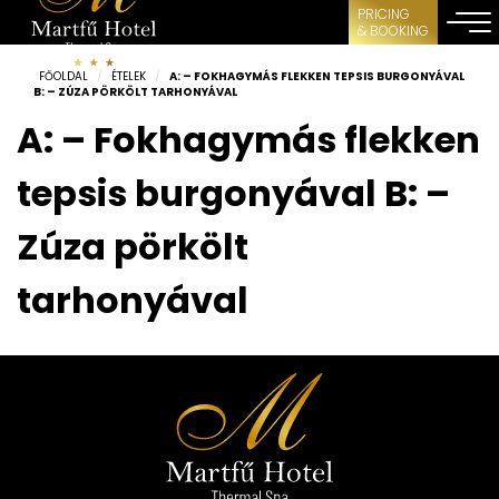
PRICING
& BOOKING
FŐOLDAL
/
ÉTELEK
/
A: – FOKHAGYMÁS FLEKKEN TEPSIS BURGONYÁVAL
B: – ZÚZA PÖRKÖLT TARHONYÁVAL
A: – Fokhagymás flekken
tepsis burgonyával B: –
Zúza pörkölt
tarhonyával