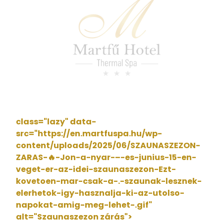
class="lazy" data-
src="https://en.martfuspa.hu/wp-
content/uploads/2025/06/SZAUNASZEZON-
ZARAS-🔥-Jon-a-nyar-–-es-junius-15-en-
veget-er-az-idei-szaunaszezon-Ezt-
kovetoen-mar-csak-a-.-szaunak-lesznek-
elerhetok-igy-hasznalja-ki-az-utolso-
napokat-amig-meg-lehet-.gif"
alt="Szaunaszezon zárás">