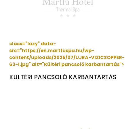
class="lazy" data-
src="https://en.martfuspa.hu/wp-
content/uploads/2025/07/UJRA-VIZICSOPPER-
63-1.jpg"
alt="Kültéri pancsoló karbantartás">
KÜLTÉRI PANCSOLÓ KARBANTARTÁS