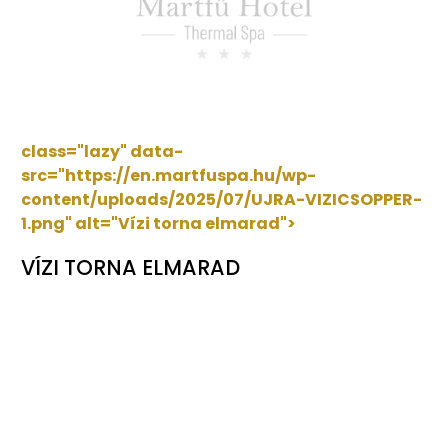
class="lazy" data-
src="https://en.martfuspa.hu/wp-
content/uploads/2025/07/UJRA-VIZICSOPPER-
1.png"
alt="Vízi torna elmarad">
VÍZI TORNA ELMARAD