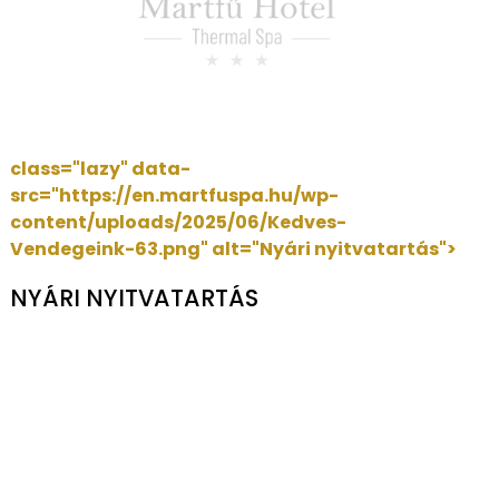
class="lazy" data-
src="https://en.martfuspa.hu/wp-
content/uploads/2025/06/Kedves-
Vendegeink-63.png"
alt="Nyári nyitvatartás">
NYÁRI NYITVATARTÁS