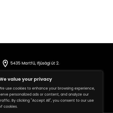
5435 Martfű, Ifjúsági út 2.
Hotel:
+36 70 443 0171
We value your privacy
Email:
info@martfuspa.hu
We use cookies to enhance your browsing experience,
serve personalized ads or content, and analyze our
traffic. By clicking "Accept All", you consent to our use
of cookies.