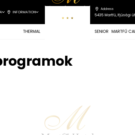
Address
A
INFORMATION
5435 Martfű, Ifjúsági út
THERMAL
SENIOR
MARTFŰ CA
 programok