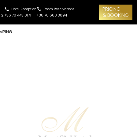
PRICING
Hotel Reception
Room Reservations
& BOOKING
 2.
+36 70 443 0171
+36 70 660 3094
MPING